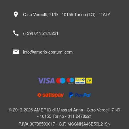
location_on
C.so Vercelli, 71/D - 10155 Torino (TO) - ITALY
call
(+39) 011 2478221
mail
info@amerio-costumi.com
© 2013-2026 AMERIO di Massari Anna - C.so Vercelli 71/D
- 10155 Torino - 011 2478221
P.IVA 00738590017 - C.F. MSSNNA46E59L219N