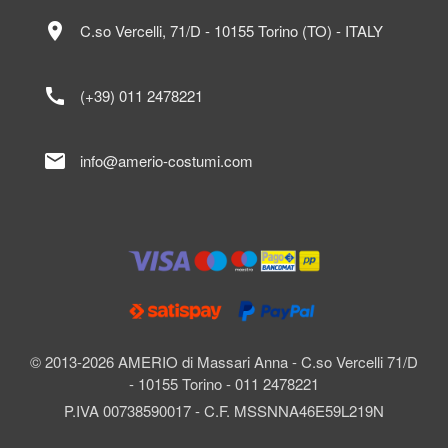
location_on
C.so Vercelli, 71/D - 10155 Torino (TO) - ITALY
call
(+39) 011 2478221
mail
info@amerio-costumi.com
© 2013-2026 AMERIO di Massari Anna - C.so Vercelli 71/D
- 10155 Torino - 011 2478221
P.IVA 00738590017 - C.F. MSSNNA46E59L219N