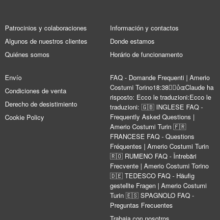
Patrocinios y colaboraciones
Información y contactos
Algunos de nuestros clientes
Donde estamos
Quiénes somos
Horário de funcionamento
Envío
FAQ - Domande Frequenti | Amerio
Costumi Torino18:38Claude ha
Condiciones de venta
risposto: Ecco le traduzioni:Ecco le
Derecho de desistimiento
traduzioni: 🇬🇧 INGLESE FAQ -
Frequently Asked Questions |
Cookie Policy
Amerio Costumi Turin 🇫🇷
FRANCESE FAQ - Questions
Fréquentes | Amerio Costumi Turin
🇷🇴 RUMENO FAQ - Întrebări
Frecvente | Amerio Costumi Torino
🇩🇪 TEDESCO FAQ - Häufig
gestellte Fragen | Amerio Costumi
Turin 🇪🇸 SPAGNOLO FAQ -
Preguntas Frecuentes
Trabaja con nosotros