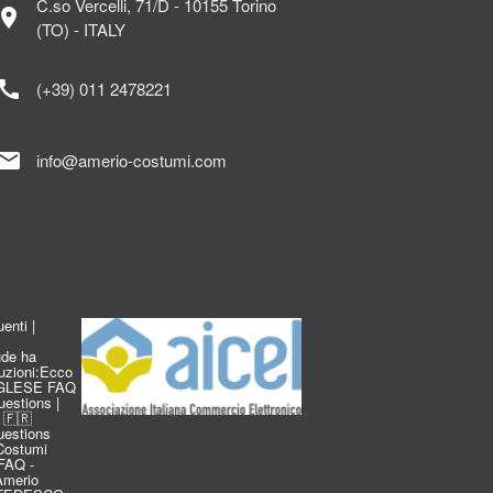
C.so Vercelli, 71/D - 10155 Torino
ocation_on
(TO) - ITALY
call
(+39) 011 2478221
mail
info@amerio-costumi.com
enti |
de ha
duzioni:Ecco
INGLESE FAQ
estions |
 🇫🇷
estions
Costumi
FAQ -
 Amerio