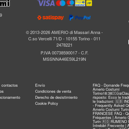
l
69
© 2013-2026 AMERIO di Massari Anna -
C.so Vercelli 71/D - 10155 Torino - 011
2478221
P.IVA 00738590017 - C.F.
MSSNNA46E59L219N
y contactos
Envío
FAQ - Domande Frequ
Amerio Costumi
os
Condiciones de venta
Torino18:38Clau
uncionamento
Derecho de desistimiento
risposto: Ecco le tra
le traduzioni: 🇬🇧 
Cookie Policy
- Frequently Asked Qu
Amerio Costumi Turin
FRANCESE FAQ - Qu
Fréquentes | Amerio 
Turin 🇷🇴 RUMENO 
Întrebări Frecvente |