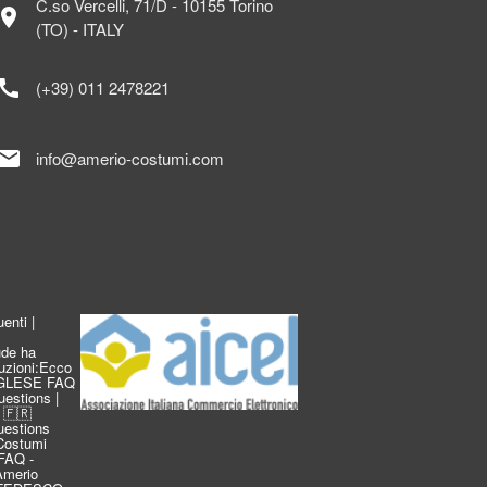
C.so Vercelli, 71/D - 10155 Torino
ocation_on
(TO) - ITALY
call
(+39) 011 2478221
mail
info@amerio-costumi.com
enti |
de ha
duzioni:Ecco
INGLESE FAQ
estions |
 🇫🇷
estions
Costumi
FAQ -
 Amerio