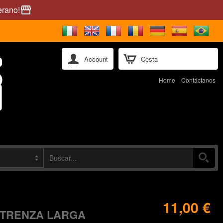
erano!
storefront
Account
Cesta
Home
Contáctanos
11,00 €
 TRENZA LARGA