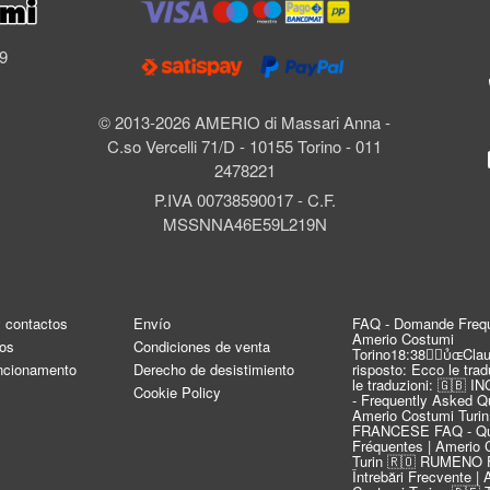
l
69
© 2013-2026 AMERIO di Massari Anna -
C.so Vercelli 71/D - 10155 Torino - 011
2478221
P.IVA 00738590017 - C.F.
MSSNNA46E59L219N
y contactos
Envío
FAQ - Domande Frequ
Amerio Costumi
os
Condiciones de venta
Torino18:38Clau
uncionamento
Derecho de desistimiento
risposto: Ecco le tra
le traduzioni: 🇬🇧 
Cookie Policy
- Frequently Asked Qu
Amerio Costumi Turin
FRANCESE FAQ - Qu
Fréquentes | Amerio 
Turin 🇷🇴 RUMENO 
Întrebări Frecvente |