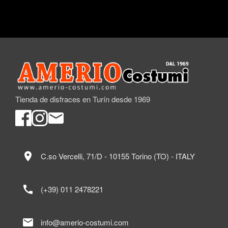
Tienda de disfraces en Turín desde 1969
location_on
C.so Vercelli, 71/D - 10155 Torino (TO) - ITALY
call
(+39) 011 2478221
mail
info@amerio-costumi.com