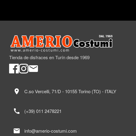
Tienda de disfraces en Turín desde 1969
location_on
C.so Vercelli, 71/D - 10155 Torino (TO) - ITALY
call
(+39) 011 2478221
mail
info@amerio-costumi.com