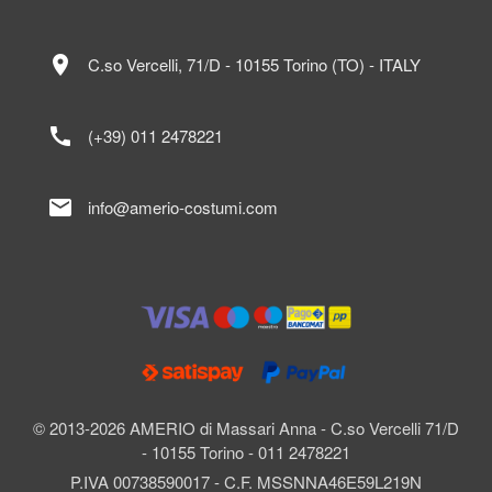
location_on
C.so Vercelli, 71/D - 10155 Torino (TO) - ITALY
call
(+39) 011 2478221
mail
info@amerio-costumi.com
© 2013-2026 AMERIO di Massari Anna - C.so Vercelli 71/D
- 10155 Torino - 011 2478221
P.IVA 00738590017 - C.F. MSSNNA46E59L219N