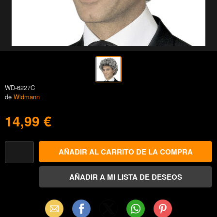
WD-6227C
de
Widmann
14,99 €
Email
Facebook
X
WhatsApp
Pinterest