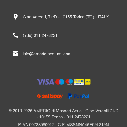
location_on
C.so Vercelli, 71/D - 10155 Torino (TO) - ITALY
call
(+39) 011 2478221
mail
info@amerio-costumi.com
© 2013-2026 AMERIO di Massari Anna - C.so Vercelli 71/D
- 10155 Torino - 011 2478221
P.IVA 00738590017 - C.F. MSSNNA46E59L219N