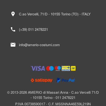
location_on
C.so Vercelli, 71/D - 10155 Torino (TO) - ITALY
call
(+39) 011 2478221
mail
info@amerio-costumi.com
© 2013-2026 AMERIO di Massari Anna - C.so Vercelli 71/D
- 10155 Torino - 011 2478221
P.IVA 00738590017 - C.F. MSSNNA46E59L219N