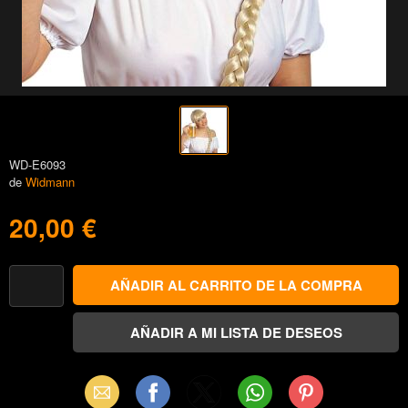
WD-E6093
de
Widmann
20,00 €
Email
Facebook
X
WhatsApp
Pinterest