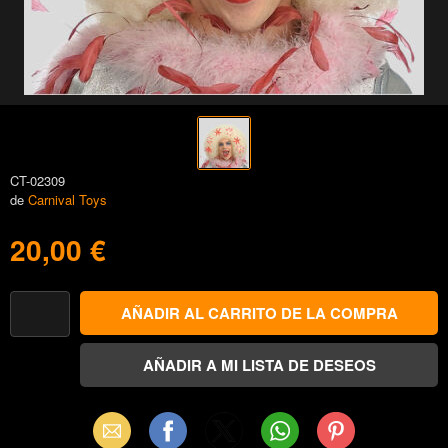
CT-02309
de
Carnival Toys
20,00 €
Email
Facebook
X
WhatsApp
Pinterest