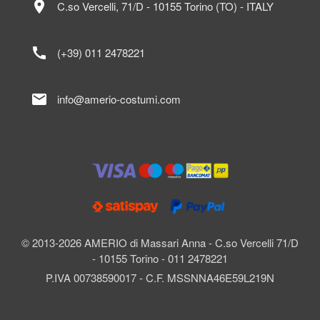
location_on
C.so Vercelli, 71/D - 10155 Torino (TO) - ITALY
call
(+39) 011 2478221
mail
info@amerio-costumi.com
© 2013-2026 AMERIO di Massari Anna - C.so Vercelli 71/D
- 10155 Torino - 011 2478221
P.IVA 00738590017 - C.F. MSSNNA46E59L219N