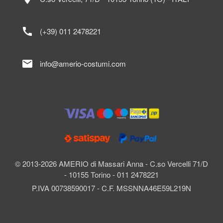
call
(+39) 011 2478221
mail
info@amerio-costumi.com
© 2013-2026 AMERIO di Massari Anna - C.so Vercelli 71/D
- 10155 Torino - 011 2478221
P.IVA 00738590017 - C.F. MSSNNA46E59L219N