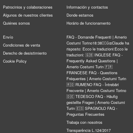
Patrocinios y colaboraciones
Información y contactos
Algunos de nuestros clientes
Donde estamos
Quiénes somos
Horário de funcionamento
Envío
FAQ - Domande Frequenti | Amerio
Costumi Torino18:38Claude ha
Condiciones de venta
risposto: Ecco le traduzioni:Ecco le
Derecho de desistimiento
traduzioni: 🇬🇧 INGLESE FAQ -
Frequently Asked Questions |
Cookie Policy
Amerio Costumi Turin 🇫🇷
FRANCESE FAQ - Questions
Fréquentes | Amerio Costumi Turin
🇷🇴 RUMENO FAQ - Întrebări
Frecvente | Amerio Costumi Torino
🇩🇪 TEDESCO FAQ - Häufig
gestellte Fragen | Amerio Costumi
Turin 🇪🇸 SPAGNOLO FAQ -
Preguntas Frecuentes
Trabaja con nosotros
Transparência L.124/2017