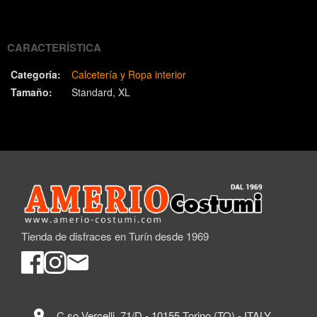
(Twitter)
CARACTERÍSTICA
Categoría:
Calcetería y Ropa interior
Tamaño:
Standard
XL
Tienda de disfraces en Turín desde 1969
location_on
C.so Vercelli, 71/D - 10155 Torino (TO) - ITALY