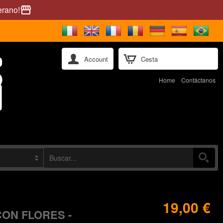
erano!
storefront
Account
Cesta
Home
Contáctanos
19,00 €
ON FLORES -