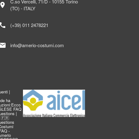
C.so Vercelli, 71/D - 10155 Torino
ocation_on
(TO) - ITALY
call
(+39) 011 2478221
mail
info@amerio-costumi.com
enti |
de ha
duzioni:Ecco
INGLESE FAQ
estions |
 🇫🇷
estions
Costumi
FAQ -
 Amerio