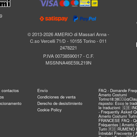
l
69
© 2013-2026 AMERIO di Massari Anna -
C.so Vercelli 71/D - 10155 Torino - 011
2478221
P.IVA 00738590017 - C.F.
MSSNNA46E59L219N
y contactos
Envío
FAQ - Domande Frequ
Amerio Costumi
os
Condiciones de venta
Torino18:38Clau
uncionamento
Derecho de desistimiento
risposto: Ecco le tra
le traduzioni: 🇬🇧 
Cookie Policy
- Frequently Asked Qu
Amerio Costumi Turin
FRANCESE FAQ - Qu
Fréquentes | Amerio 
Turin 🇷🇴 RUMENO 
Întrebări Frecvente |