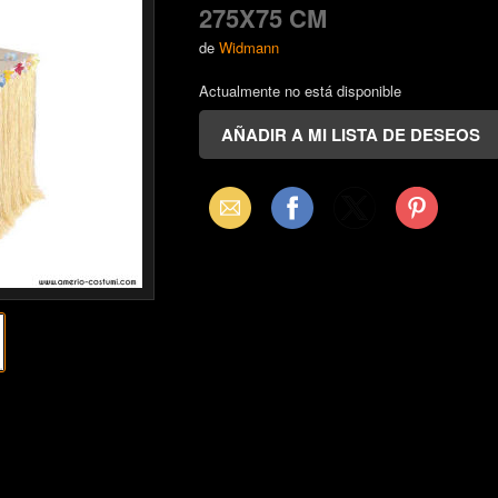
275X75 CM
de
Widmann
Actualmente no está disponible
Email
Facebook
X
Pinterest
(Twitter)