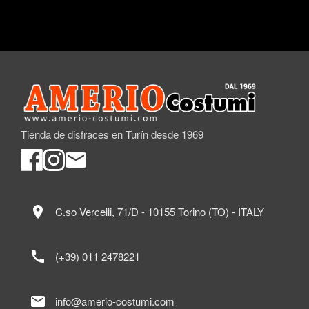
Tienda de disfraces en Turín desde 1969
location_on
C.so Vercelli, 71/D - 10155 Torino (TO) - ITALY
call
(+39) 011 2478221
mail
info@amerio-costumi.com