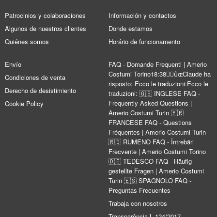
Patrocinios y colaboraciones
Información y contactos
Algunos de nuestros clientes
Donde estamos
Quiénes somos
Horário de funcionamento
Envío
FAQ - Domande Frequenti | Amerio
Costumi Torino18:38Claude ha
Condiciones de venta
risposto: Ecco le traduzioni:Ecco le
Derecho de desistimiento
traduzioni: 🇬🇧 INGLESE FAQ -
Frequently Asked Questions |
Cookie Policy
Amerio Costumi Turin 🇫🇷
FRANCESE FAQ - Questions
Fréquentes | Amerio Costumi Turin
🇷🇴 RUMENO FAQ - Întrebări
Frecvente | Amerio Costumi Torino
🇩🇪 TEDESCO FAQ - Häufig
gestellte Fragen | Amerio Costumi
Turin 🇪🇸 SPAGNOLO FAQ -
Preguntas Frecuentes
Trabaja con nosotros
Transparência L.124/2017