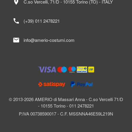
location_on
C.so Vercelli, 71/D - 10155 Torino (TO) - ITALY
call
(+39) 011 2478221
mail
info@amerio-costumi.com
© 2013-2026 AMERIO di Massari Anna - C.so Vercelli 71/D
- 10155 Torino - 011 2478221
P.IVA 00738590017 - C.F. MSSNNA46E59L219N