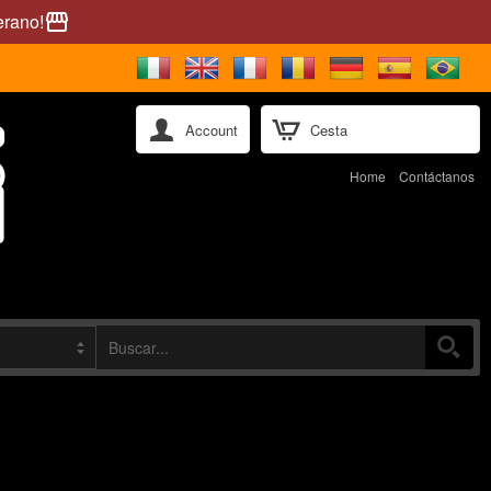
erano!
storefront
Account
Cesta
Home
Contáctanos