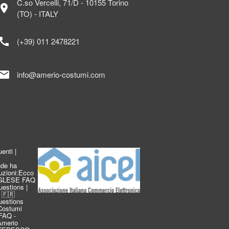
C.so Vercelli, 71/D - 10155 Torino
ocation_on
(TO) - ITALY
call
(+39) 011 2478221
mail
info@amerio-costumi.com
enti |
de ha
duzioni:Ecco
INGLESE FAQ
estions |
 🇫🇷
estions
Costumi
FAQ -
 Amerio