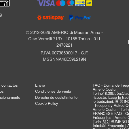
l
69
© 2013-2026 AMERIO di Massari Anna -
C.so Vercelli 71/D - 10155 Torino - 011
2478221
P.IVA 00738590017 - C.F.
MSSNNA46E59L219N
y contactos
Envío
FAQ - Domande Frequ
Amerio Costumi
os
Condiciones de venta
Torino18:38Clau
uncionamento
Derecho de desistimiento
risposto: Ecco le tra
le traduzioni: 🇬🇧 
Cookie Policy
- Frequently Asked Qu
Amerio Costumi Turin
FRANCESE FAQ - Qu
Fréquentes | Amerio 
Turin 🇷🇴 RUMENO 
Întrebări Frecvente |