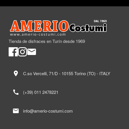
Tienda de disfraces en Turín desde 1969
location_on
C.so Vercelli, 71/D - 10155 Torino (TO) - ITALY
call
(+39) 011 2478221
mail
info@amerio-costumi.com