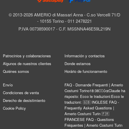
© 2013-2026 AMERIO di Massari Anna - C.so Vercelli 71/D
- 10155 Torino - 011 2478221
P.IVA 00738590017 - C.F. MSSNNA46E59L219N
Patrocinios y colaboraciones
Información y contactos
Algunos de nuestros clientes
Donde estamos
Quiénes somos
Horário de funcionamento
Envío
FAQ - Domande Frequenti | Amerio
Costumi Torino18:38Claude ha
Condiciones de venta
risposto: Ecco le traduzioni:Ecco le
Derecho de desistimiento
traduzioni: 🇬🇧 INGLESE FAQ -
Frequently Asked Questions |
Cookie Policy
Amerio Costumi Turin 🇫🇷
FRANCESE FAQ - Questions
Fréquentes | Amerio Costumi Turin