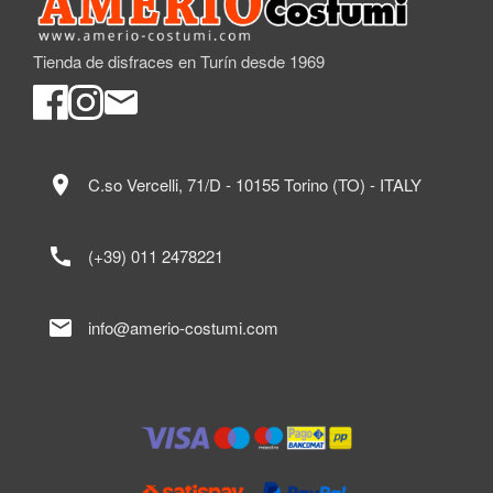
Tienda de disfraces en Turín desde 1969
location_on
C.so Vercelli, 71/D - 10155 Torino (TO) - ITALY
call
(+39) 011 2478221
mail
info@amerio-costumi.com