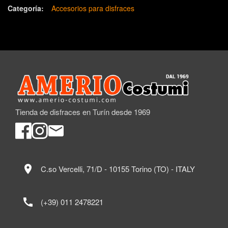
Categoría:
Accesorios para disfraces
Tienda de disfraces en Turín desde 1969
location_on
C.so Vercelli, 71/D - 10155 Torino (TO) - ITALY
call
(+39) 011 2478221