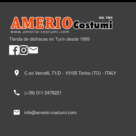
Tienda de disfraces en Turín desde 1969
location_on
C.so Vercelli, 71/D - 10155 Torino (TO) - ITALY
call
(+39) 011 2478221
mail
info@amerio-costumi.com