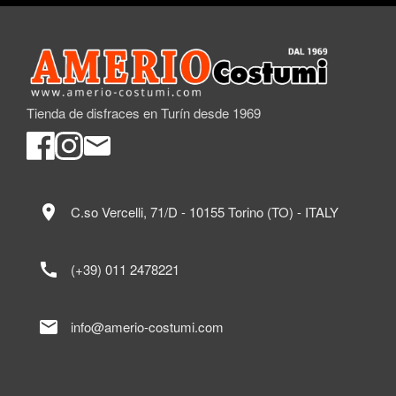
Tienda de disfraces en Turín desde 1969
location_on
C.so Vercelli, 71/D - 10155 Torino (TO) - ITALY
call
(+39) 011 2478221
mail
info@amerio-costumi.com