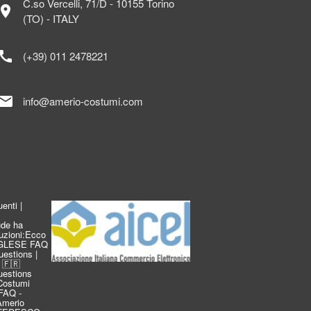
C.so Vercelli, 71/D - 10155 Torino
ocation_on
(TO) - ITALY
call
(+39) 011 2478221
mail
info@amerio-costumi.com
enti |
de ha
duzioni:Ecco
INGLESE FAQ
estions |
 🇫🇷
estions
Costumi
FAQ -
 Amerio