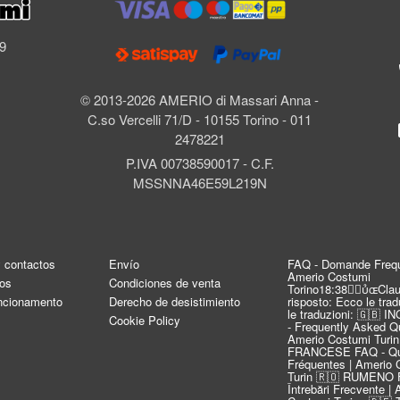
l
69
© 2013-2026 AMERIO di Massari Anna -
C.so Vercelli 71/D - 10155 Torino - 011
2478221
P.IVA 00738590017 - C.F.
MSSNNA46E59L219N
y contactos
Envío
FAQ - Domande Frequ
Amerio Costumi
os
Condiciones de venta
Torino18:38Clau
uncionamento
Derecho de desistimiento
risposto: Ecco le tra
le traduzioni: 🇬🇧 
Cookie Policy
- Frequently Asked Qu
Amerio Costumi Turin
FRANCESE FAQ - Qu
Fréquentes | Amerio 
Turin 🇷🇴 RUMENO 
Întrebări Frecvente |