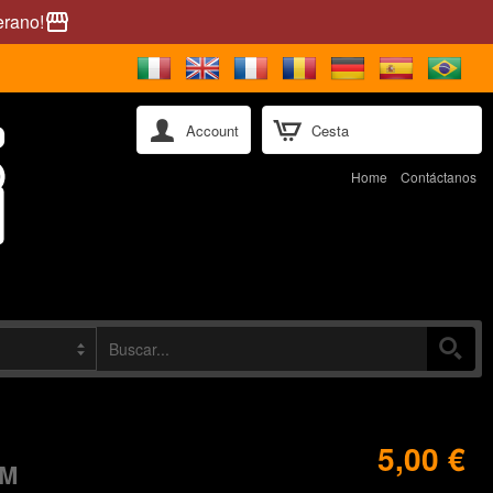
erano!
storefront
Account
Cesta
Home
Contáctanos
5,00 €
CM