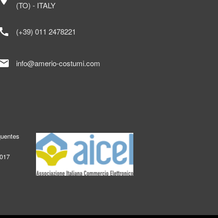
ocation_on
(TO) - ITALY
call
(+39) 011 2478221
mail
info@amerio-costumi.com
quentes
2017