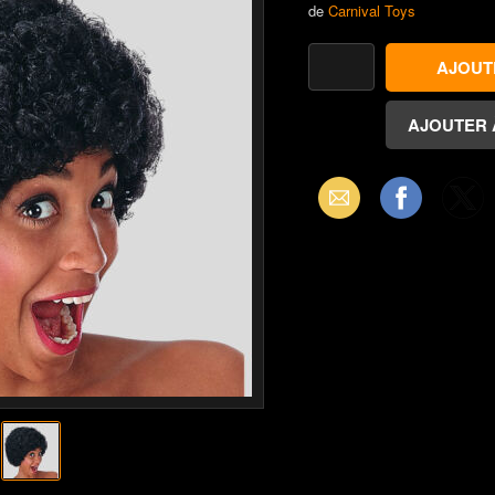
de
Carnival Toys
Email
Facebook
X
(Twitter)