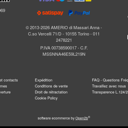
l
969
© 2013-2026 AMERIO di Massari Anna -
C.so Vercelli 71/D - 10155 Torino - 011
2478221
P.IVA 00738590017 - C.F.
MSSNNA46E59L219N
et contacts
Expédition
FAQ - Questions Fré
mmes
Conditions de vente
Travaillez avec nous
verture
Droit de rétractation
Transparence L.124/
Cookie Policy
®
software ecommerce by
Open2b