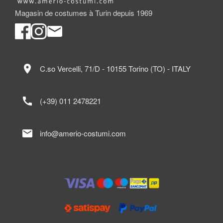
Magasin de costumes à Turin depuis 1969
location_on
C.so Vercelli, 71/D - 10155 Torino (TO) - ITALY
call
(+39) 011 2478221
mail
info@amerio-costumi.com