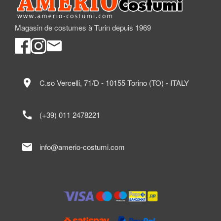
Magasin de costumes à Turin depuis 1969
location_on
C.so Vercelli, 71/D - 10155 Torino (TO) - ITALY
call
(+39) 011 2478221
mail
info@amerio-costumi.com