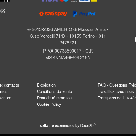
l
969
© 2013-2026 AMERIO di Massari Anna -
C.so Vercelli 71/D - 10155 Torino - 011
2478221
P.IVA 00738590017 - C.F.
MSSNNA46E59L219N
et contacts
Expédition
FAQ - Questions Fré
mmes
Conditions de vente
Travaillez avec nous
verture
Droit de rétractation
Transparence L.124/
Cookie Policy
®
software ecommerce by
Open2b