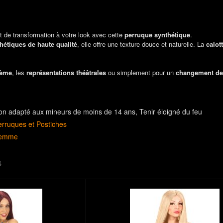
t de transformation à votre look avec cette
perruque synthétique
.
thétiques de haute qualité
, elle offre une texture douce et naturelle. La
calot
hème
, les
représentations théâtrales
ou simplement pour un
changement de
on adapté aux mineurs de moins de 14 ans
Tenir éloigné du feu
erruques et Postiches
emme
S