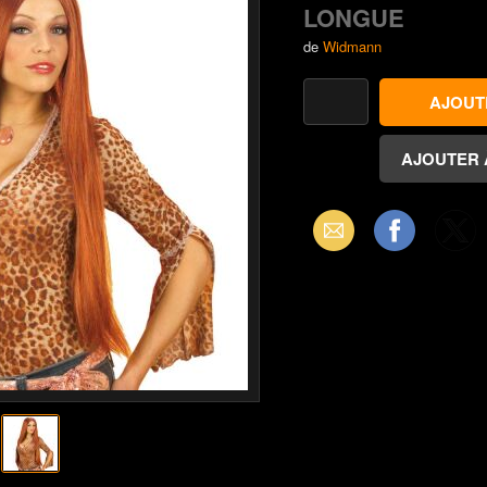
LONGUE
de
Widmann
Email
Facebook
X
(Twitter)