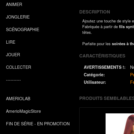
ANIMER
DESCRIPTION
JONGLERIE
Ajoutez une touche de style e
Fabriquée à partir de
fils syn
SCÉNOGRAPHIE
têtes.
LIRE
Parfaite pour les
soirées à t
JOUER
CARACTÉRISTIQUES
COLLECTER
AVERTISSEMENTS !:
N
Catégorie:
P
----------
Utilisateur:
F
PRODUITS SEMBLABLE
AMERIOLAB
AmerioMagicStore
FIN DE SÉRIE - EN PROMOTION