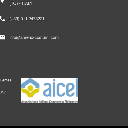
ocation_on
(TO) - ITALY
call
(+39) 011 2478221
mail
info@amerio-costumi.com
quentes
2017