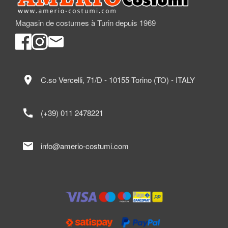
Magasin de costumes à Turin depuis 1969
location_on
C.so Vercelli, 71/D - 10155 Torino (TO) - ITALY
call
(+39) 011 2478221
mail
info@amerio-costumi.com