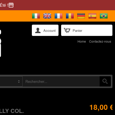
Été !
storefront
Account
Panier
Home
Contactez-nous
18,00 €
LY COL.