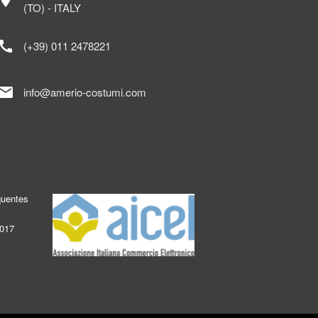
ocation_on
(TO) - ITALY
call
(+39) 011 2478221
mail
info@amerio-costumi.com
quentes
2017