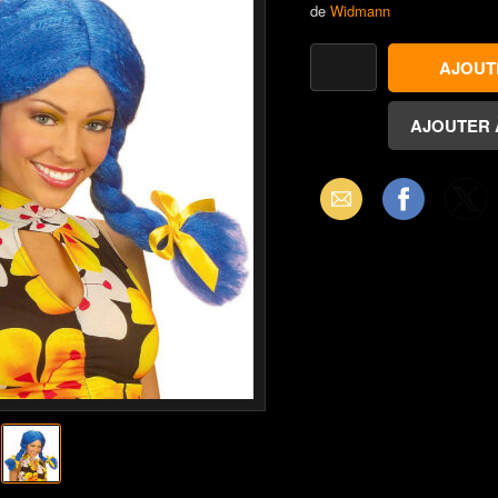
de
Widmann
Email
Facebook
X
(Twitter)