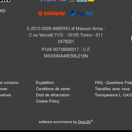
l
969
© 2013-2026 AMERIO di Massari Anna -
C.so Vercelli 71/D - 10155 Torino - 011
2478221
P.IVA 00738590017 - C.F.
MSSNNA46E59L219N
et contacts
Expédition
FAQ - Questions Fré
mmes
Conditions de vente
Travaillez avec nous
verture
Droit de rétractation
Transparence L.124/
Cookie Policy
®
software ecommerce by
Open2b