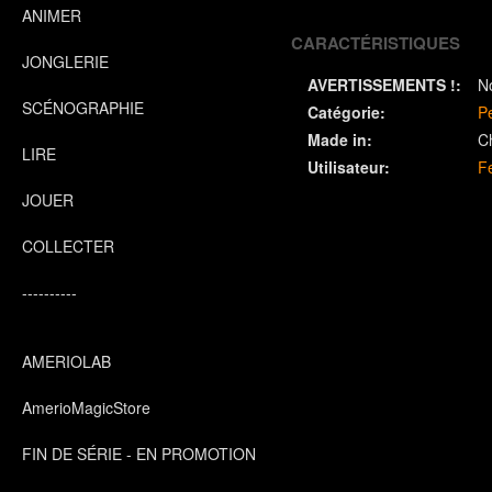
ANIMER
CARACTÉRISTIQUES
JONGLERIE
AVERTISSEMENTS !:
N
SCÉNOGRAPHIE
Catégorie:
P
Made in:
C
LIRE
Utilisateur:
F
JOUER
COLLECTER
----------
AMERIOLAB
AmerioMagicStore
FIN DE SÉRIE - EN PROMOTION