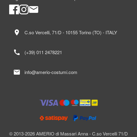
location_on
C.so Vercelli, 71/D - 10155 Torino (TO) - ITALY
call
(+39) 011 2478221
mail
info@amerio-costumi.com
© 2013-2026 AMERIO di Massari Anna - C.so Vercelli 71/D