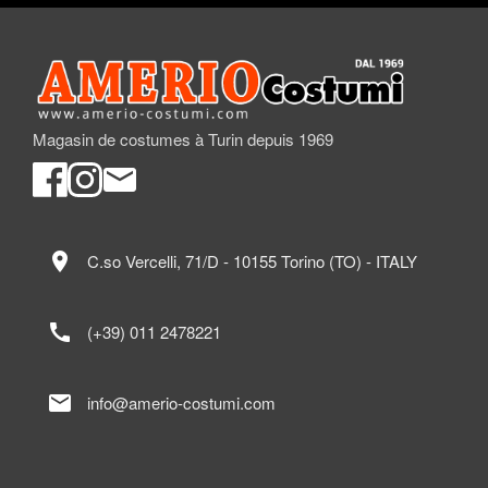
Magasin de costumes à Turin depuis 1969
location_on
C.so Vercelli, 71/D - 10155 Torino (TO) - ITALY
call
(+39) 011 2478221
mail
info@amerio-costumi.com