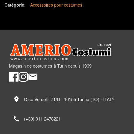
Catégorie:
Accessoires pour costumes
Magasin de costumes à Turin depuis 1969
location_on
C.so Vercelli, 71/D - 10155 Torino (TO) - ITALY
call
(+39) 011 2478221