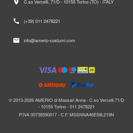
location_on
C.so Vercelli, 71/D - 10155 Torino (TO) - ITALY
call
(+39) 011 2478221
mail
info@amerio-costumi.com
© 2013-2026 AMERIO di Massari Anna - C.so Vercelli 71/D
- 10155 Torino - 011 2478221
P.IVA 00738590017 - C.F. MSSNNA46E59L219N