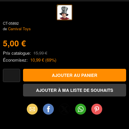
CT-05892
de
Carnival Toys
5,00 €
Prix catalogue:
15,99 €
Économisez:
10,99 €
(
69
%)
Email
Facebook
X
WhatsApp
Pinterest
(Twitter)