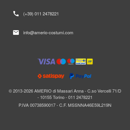
call
(+39) 011 2478221
mail
info@amerio-costumi.com
© 2013-2026 AMERIO di Massari Anna - C.so Vercelli 71/D
- 10155 Torino - 011 2478221
P.IVA 00738590017 - C.F. MSSNNA46E59L219N