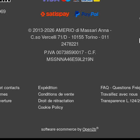
l
969
© 2013-2026 AMERIO di Massari Anna -
C.so Vercelli 71/D - 10155 Torino - 011
2478221
P.IVA 00738590017 - C.F.
MSSNNA46E59L219N
et contacts
Expédition
FAQ - Questions Fré
mmes
Conditions de vente
Travaillez avec nous
verture
Droit de rétractation
Transparence L.124/
Cookie Policy
®
software ecommerce by
Open2b