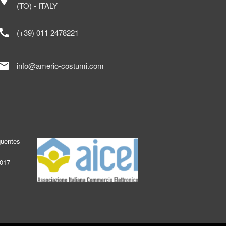
ocation_on
(TO) - ITALY
call
(+39) 011 2478221
mail
info@amerio-costumi.com
quentes
2017