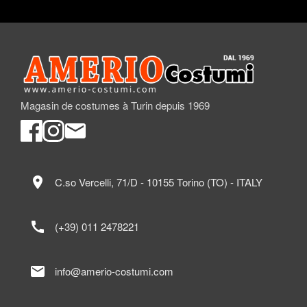
Magasin de costumes à Turin depuis 1969
location_on
C.so Vercelli, 71/D - 10155 Torino (TO) - ITALY
call
(+39) 011 2478221
mail
info@amerio-costumi.com