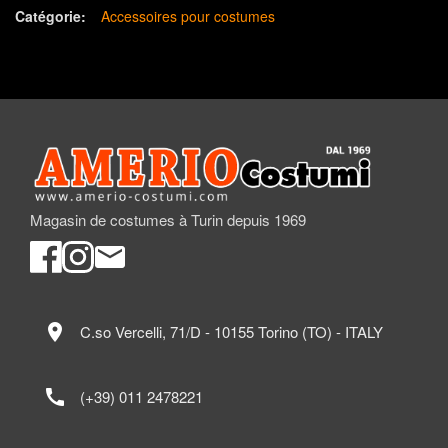
Catégorie:
Accessoires pour costumes
Magasin de costumes à Turin depuis 1969
location_on
C.so Vercelli, 71/D - 10155 Torino (TO) - ITALY
call
(+39) 011 2478221