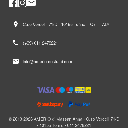
location_on
C.so Vercelli, 71/D - 10155 Torino (TO) - ITALY
call
(+39) 011 2478221
mail
info@amerio-costumi.com
© 2013-2026 AMERIO di Massari Anna - C.so Vercelli 71/D
- 10155 Torino - 011 2478221