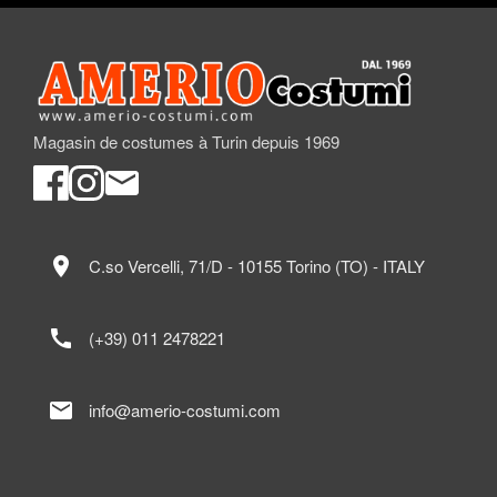
Magasin de costumes à Turin depuis 1969
location_on
C.so Vercelli, 71/D - 10155 Torino (TO) - ITALY
call
(+39) 011 2478221
mail
info@amerio-costumi.com