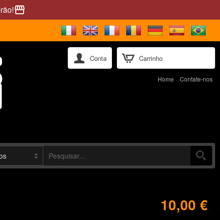
rão!
storefront
Conta
Carrinho
Home
Contate-nos
10,00 €