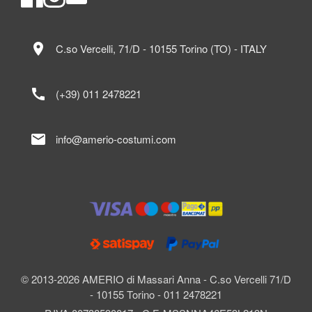
location_on
C.so Vercelli, 71/D - 10155 Torino (TO) - ITALY
call
(+39) 011 2478221
mail
info@amerio-costumi.com
© 2013-2026 AMERIO di Massari Anna - C.so Vercelli 71/D
- 10155 Torino - 011 2478221