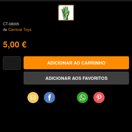
CT-08005
de
Carnival Toys
5,00 €
Email
Facebook
X
WhatsApp
Pinterest
(Twitter)