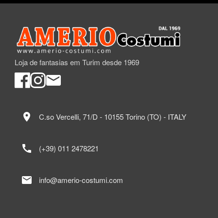
Loja de fantasias em Turim desde 1969
location_on
C.so Vercelli, 71/D - 10155 Torino (TO) - ITALY
call
(+39) 011 2478221
mail
info@amerio-costumi.com