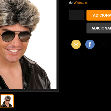
de
Widmann
Email
Facebook
X
(Twitter)