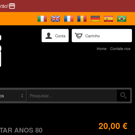
rão!
storefront
Conta
Carrinho
Home
Contate-nos
20,00 €
TAR ANOS 80