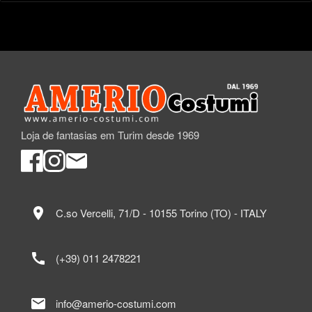
Loja de fantasias em Turim desde 1969
location_on
C.so Vercelli, 71/D - 10155 Torino (TO) - ITALY
call
(+39) 011 2478221
mail
info@amerio-costumi.com