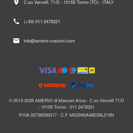
location_on
C.so Vercelli, 71/D - 10155 Torino (TO) - ITALY
call
(+39) 011 2478221
mail
info@amerio-costumi.com
© 2013-2026 AMERIO di Massari Anna - C.so Vercelli 71/D
- 10155 Torino - 011 2478221
P.IVA 00738590017 - C.F. MSSNNA46E59L219N