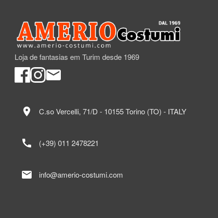
Loja de fantasias em Turim desde 1969
location_on
C.so Vercelli, 71/D - 10155 Torino (TO) - ITALY
call
(+39) 011 2478221
mail
info@amerio-costumi.com