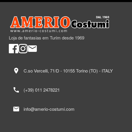
Loja de fantasias em Turim desde 1969
location_on
C.so Vercelli, 71/D - 10155 Torino (TO) - ITALY
call
(+39) 011 2478221
mail
info@amerio-costumi.com