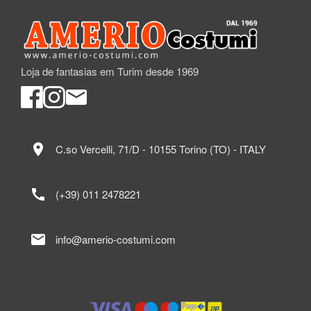
Loja de fantasias em Turim desde 1969
location_on
C.so Vercelli, 71/D - 10155 Torino (TO) - ITALY
call
(+39) 011 2478221
mail
info@amerio-costumi.com