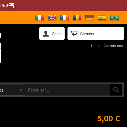
rão!
storefront
Conta
Carrinho
Home
Contate-nos
5,00 €