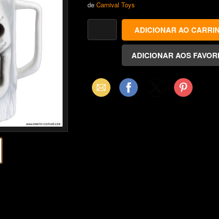
de
Carnival Toys
Email
Facebook
X
Pinterest
(Twitter)