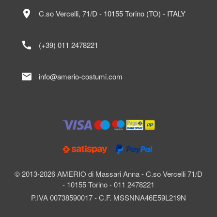
location_on
C.so Vercelli, 71/D - 10155 Torino (TO) - ITALY
call
(+39) 011 2478221
mail
info@amerio-costumi.com
© 2013-2026 AMERIO di Massari Anna - C.so Vercelli 71/D
- 10155 Torino - 011 2478221
P.IVA 00738590017 - C.F. MSSNNA46E59L219N