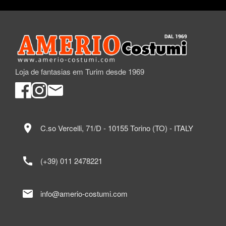
Loja de fantasias em Turim desde 1969
location_on
C.so Vercelli, 71/D - 10155 Torino (TO) - ITALY
call
(+39) 011 2478221
mail
info@amerio-costumi.com